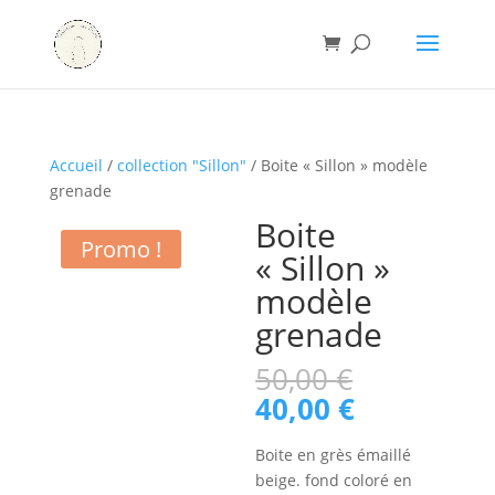
Accueil
/
collection "Sillon"
/ Boite « Sillon » modèle
grenade
Boite
Promo !
« Sillon »
modèle
grenade
Le
50,00
€
prix
Le
40,00
€
initial
prix
était :
actuel
Boite en grès émaillé
50,00 €.
est :
beige. fond coloré en