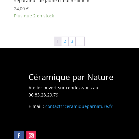
Séparateur de jaune d’œuf « sillon »
24,00
€
Plus que 2 en stock
1
2
3
→
Céramique par Nature
Atelier ouvert sur rendez-vous au
06.83.28.29.79
E-mail :
contact@ceramiqueparnature.fr