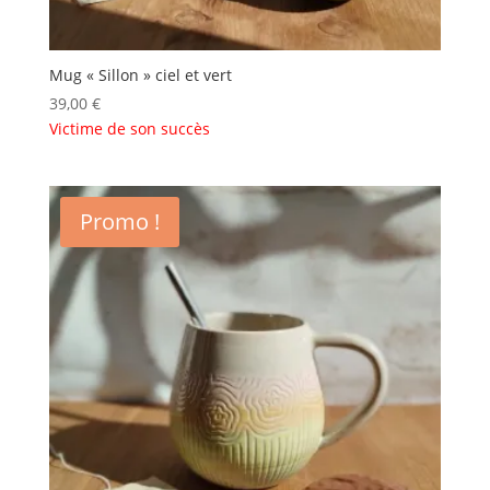
Mug « Sillon » ciel et vert
39,00
€
Victime de son succès
Promo !