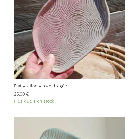
Plat « sillon » rose dragée
25,00
€
Plus que 1 en stock