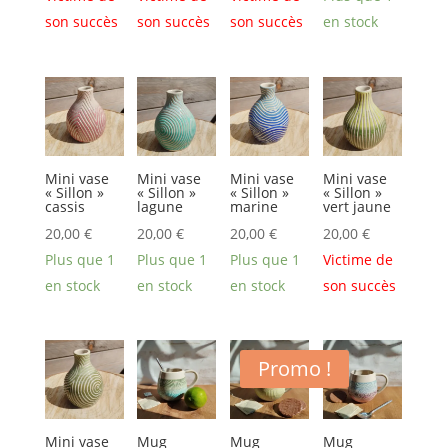
son succès
son succès
son succès
en stock
Mini vase
Mini vase
Mini vase
Mini vase
« Sillon »
« Sillon »
« Sillon »
« Sillon »
cassis
lagune
marine
vert jaune
20,00
€
20,00
€
20,00
€
20,00
€
Plus que 1
Plus que 1
Plus que 1
Victime de
en stock
en stock
en stock
son succès
Promo !
Mini vase
Mug
Mug
Mug