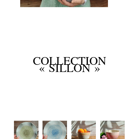
COLLECTION
« SILLON »