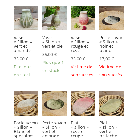
Vase
Vase
Vase
Porte savon
« Sillon »
« Sillon »
« Sillon »
« Sillon »
vert et
vert et ciel
rouge et
noir et
amande
rose
blanc
35,00
€
35,00
€
35,00
€
17,00
€
Plus que 1
Plus que 1
Victime de
Victime de
en stock
en stock
son succès
son succès
Porte savon
Porte savon
Plat
Plat
« Sillon »
« Sillon »
« sillon »
« sillon »
Blanc et
vert et
rose et
vert et
spéculoos
amande
rouge
pistache