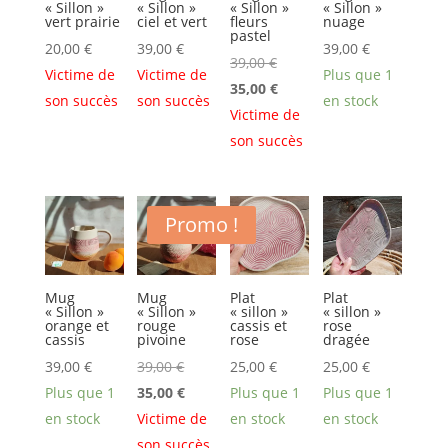
« Sillon »
« Sillon »
« Sillon »
« Sillon »
vert prairie
ciel et vert
fleurs
nuage
pastel
20,00
€
39,00
€
39,00
€
Le
39,00
€
Victime de
Victime de
Plus que 1
prix
Le
35,00
€
son succès
son succès
en stock
initial
prix
Victime de
était :
actuel
son succès
39,00 €.
est :
35,00 €.
Promo !
Mug
Mug
Plat
Plat
« Sillon »
« Sillon »
« sillon »
« sillon »
orange et
rouge
cassis et
rose
cassis
pivoine
rose
dragée
Le
39,00
€
39,00
€
25,00
€
25,00
€
prix
Le
Plus que 1
35,00
€
Plus que 1
Plus que 1
initial
prix
en stock
Victime de
en stock
en stock
était :
actuel
son succès