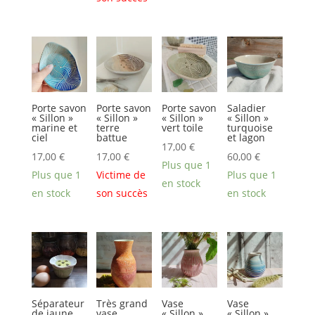
39,00 €.
est :
35,00 €.
Porte savon
Porte savon
Porte savon
Saladier
« Sillon »
« Sillon »
« Sillon »
« Sillon »
marine et
terre
vert toile
turquoise
ciel
battue
et lagon
17,00
€
17,00
€
17,00
€
60,00
€
Plus que 1
Plus que 1
Victime de
Plus que 1
en stock
en stock
son succès
en stock
Séparateur
Très grand
Vase
Vase
de jaune
vase
« Sillon »
« Sillon »