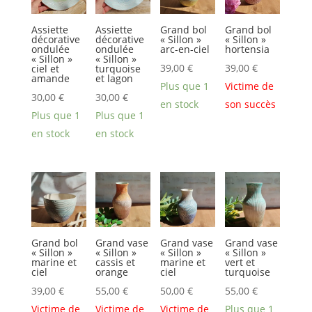
Assiette
Assiette
Grand bol
Grand bol
décorative
décorative
« Sillon »
« Sillon »
ondulée
ondulée
arc-en-ciel
hortensia
« Sillon »
« Sillon »
39,00
€
39,00
€
ciel et
turquoise
amande
et lagon
Plus que 1
Victime de
30,00
€
30,00
€
en stock
son succès
Plus que 1
Plus que 1
en stock
en stock
Grand bol
Grand vase
Grand vase
Grand vase
« Sillon »
« Sillon »
« Sillon »
« Sillon »
marine et
cassis et
marine et
vert et
ciel
orange
ciel
turquoise
39,00
€
55,00
€
50,00
€
55,00
€
Victime de
Victime de
Victime de
Plus que 1