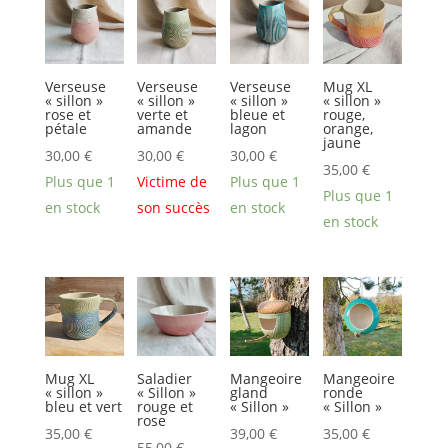
Verseuse
Verseuse
Verseuse
Mug XL
« sillon »
« sillon »
« sillon »
« sillon »
rose et
verte et
bleue et
rouge,
pétale
amande
lagon
orange,
jaune
30,00
€
30,00
€
30,00
€
35,00
€
Plus que 1
Victime de
Plus que 1
Plus que 1
en stock
son succès
en stock
en stock
Mug XL
Saladier
Mangeoire
Mangeoire
« sillon »
« Sillon »
gland
ronde
bleu et vert
rouge et
« Sillon »
« Sillon »
rose
35,00
€
39,00
€
35,00
€
55,00
€