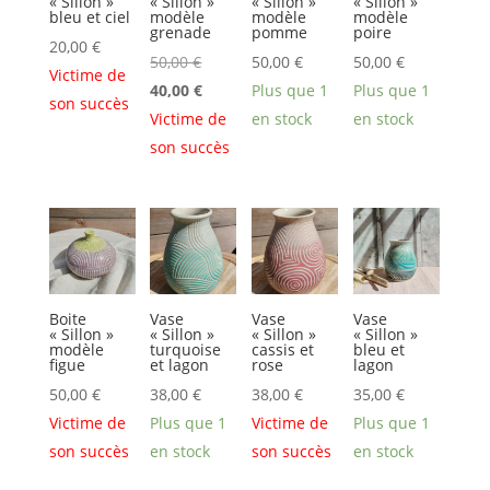
« Sillon »
« Sillon »
« Sillon »
« Sillon »
bleu et ciel
modèle
modèle
modèle
grenade
pomme
poire
20,00
€
Le
50,00
€
50,00
€
50,00
€
Victime de
prix
Le
40,00
€
Plus que 1
Plus que 1
son succès
initial
prix
Victime de
en stock
en stock
était :
actuel
son succès
50,00 €.
est :
40,00 €.
Boite
Vase
Vase
Vase
« Sillon »
« Sillon »
« Sillon »
« Sillon »
modèle
turquoise
cassis et
bleu et
figue
et lagon
rose
lagon
50,00
€
38,00
€
38,00
€
35,00
€
Victime de
Plus que 1
Victime de
Plus que 1
son succès
en stock
son succès
en stock