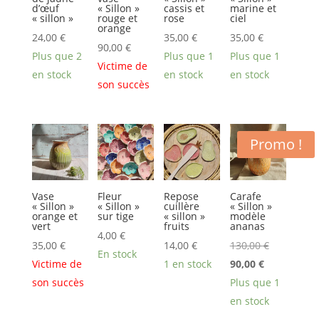
d’œuf
« Sillon »
cassis et
marine et
« sillon »
rouge et
rose
ciel
orange
24,00
€
35,00
€
35,00
€
90,00
€
Plus que 2
Plus que 1
Plus que 1
Victime de
en stock
en stock
en stock
son succès
Promo !
Vase
Fleur
Repose
Carafe
« Sillon »
« Sillon »
cuillère
« Sillon »
orange et
sur tige
« sillon »
modèle
vert
fruits
ananas
4,00
€
Le
35,00
€
14,00
€
130,00
€
En stock
Le
prix
Victime de
1 en stock
90,00
€
prix
initial
son succès
Plus que 1
actuel
était :
en stock
est :
130,00 €.