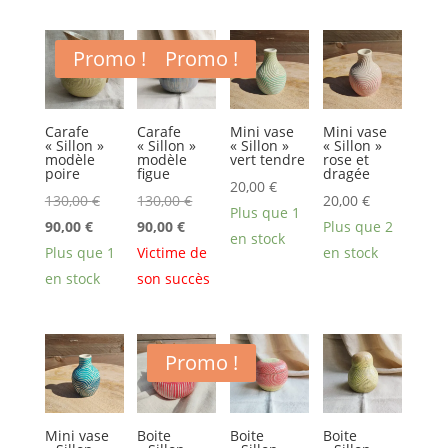
90,00 €.
Promo !
Promo !
Carafe
Carafe
Mini vase
Mini vase
« Sillon »
« Sillon »
« Sillon »
« Sillon »
modèle
modèle
vert tendre
rose et
poire
figue
dragée
20,00
€
Le
Le
130,00
€
130,00
€
20,00
€
Plus que 1
Le
prix
Le
prix
90,00
€
90,00
€
Plus que 2
en stock
prix
initial
prix
initial
Plus que 1
Victime de
en stock
actuel
était :
actuel
était :
en stock
son succès
est :
130,00 €.
est :
130,00 €.
90,00 €.
90,00 €.
Promo !
Mini vase
Boite
Boite
Boite