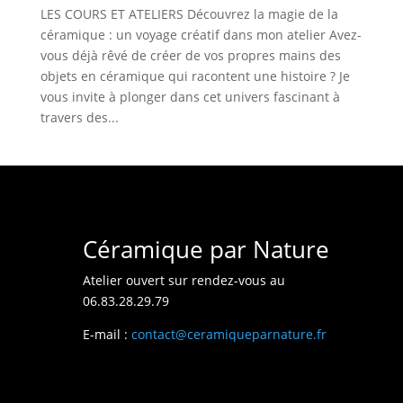
LES COURS ET ATELIERS Découvrez la magie de la
céramique : un voyage créatif dans mon atelier Avez-
vous déjà rêvé de créer de vos propres mains des
objets en céramique qui racontent une histoire ? Je
vous invite à plonger dans cet univers fascinant à
travers des...
Céramique par Nature
Atelier ouvert sur rendez-vous au
06.83.28.29.79
E-mail :
contact@ceramiqueparnature.fr