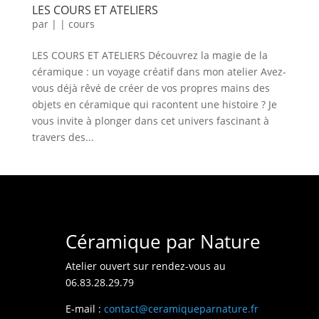
LES COURS ET ATELIERS
par
|
|
cours
LES COURS ET ATELIERS Découvrez la magie de la
céramique : un voyage créatif dans mon atelier Avez-
vous déjà rêvé de créer de vos propres mains des
objets en céramique qui racontent une histoire ? Je
vous invite à plonger dans cet univers fascinant à
travers des...
Céramique par Nature
Atelier ouvert sur rendez-vous au
06.83.28.29.79
E-mail :
contact@ceramiqueparnature.fr