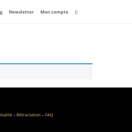
og
Newsletter
Mon compte
tialité
–
Rétractation
–
FAQ