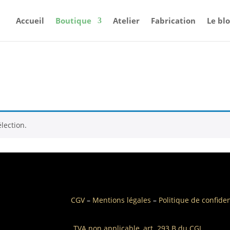
Accueil
Boutique
Atelier
Fabrication
Le bl
lection.
CGV
–
Mentions légales
–
Politique de confiden
TVA non applicable, art. 293 B du CGI