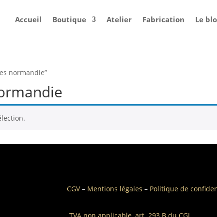
Accueil
Boutique
Atelier
Fabrication
Le bl
ctes normandie”
normandie
lection.
CGV
–
Mentions légales
–
Politique de confiden
TVA non applicable, art. 293 B du CGI