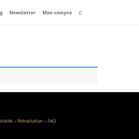
og
Newsletter
Mon compte
tialité
–
Rétractation
–
FAQ